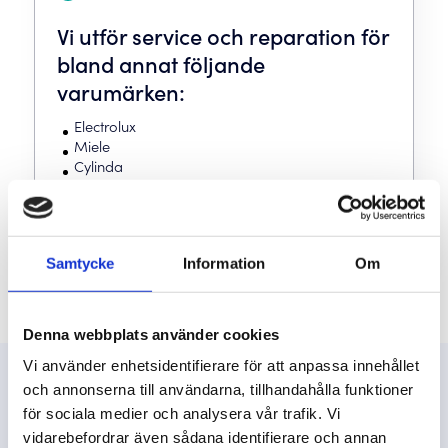
Vi utför service och reparation för
bland annat följande
varumärken:
Electrolux
Miele
Cylinda
Whirlpool
Osby
AEG
Husqvarna
Samtycke
Information
Om
Denna webbplats använder cookies
Vi använder enhetsidentifierare för att anpassa innehållet
och annonserna till användarna, tillhandahålla funktioner
Vill du boka service eller installation?
för sociala medier och analysera vår trafik. Vi
vidarebefordrar även sådana identifierare och annan