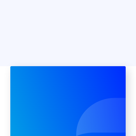
oberoende
Rutavdrag ges även
auktoriserad expert på
för arbete med:
din produkt.
Alla våra tekniker är
förebyggande
underhåll, till
certifierade
exempel byte av
specialister på de
kompressorer eller
största varumärkena
andra reservdelar,
på svenska
felsökning, oavsett
marknaden och vi
om det medför en
reparation eller inte.
använder oss endast
av originalreservdelar.
Rutavdraget gäller för
Våra fälttekniker finns
såväl inbyggda som
över hela landet. Allt
fristående vitvaror.
för din trygghet som
konsument.
Uppmärksamma
vänligen att
rutavdraget gäller
enbart för reparation
och underhåll som
utförs i hemmet. Det
gäller endast för
privatpersoner bosatta
i Sverige samt de som