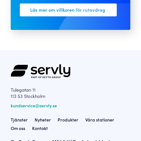
har rutavdrag kvar att
Läs mer om villkoren för rutavdrag
utnyttja. Kom ihåg att
du som beställare
måste meddela att du
önskar få rutavdrag
på arbetskostnaden.
Detta görs vid
bokningstillfället. Läs
Skatteverk
fullständiga villkor
för
mer information.
Tulegatan 11
113 53 Stockholm
kundservice@servly.se
Tjänster
Nyheter
Produkter
Våra stationer
Om oss
Kontakt