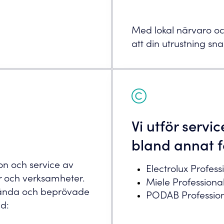
Med lokal närvaro och k
att din utrustning snab
Vi utför servi
bland annat 
tion och service av
Electrolux Profess
er och verksamheter.
Miele Professiona
kända och beprövade
PODAB Professio
d: