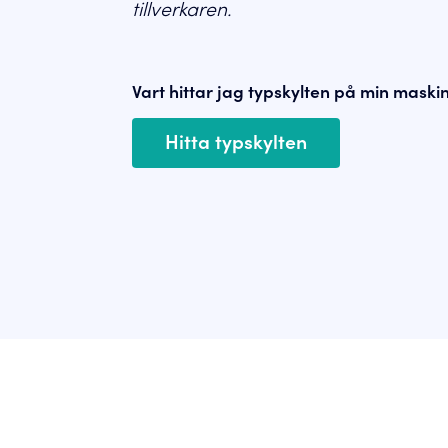
tillverkaren.
Vart hittar jag typskylten på min maski
Hitta typskylten