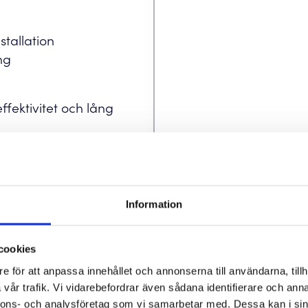
e
stallation
ng
ffektivitet och lång
l tvättutrustning för
Information
ersiella fastigheter.
are som Electrolux
al och PODAB.
cookies
e för att anpassa innehållet och annonserna till användarna, tillh
vår trafik. Vi vidarebefordrar även sådana identifierare och anna
nnons- och analysföretag som vi samarbetar med. Dessa kan i sin