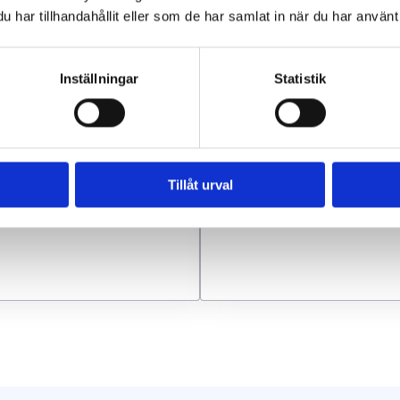
g
har tillhandahållit eller som de har samlat in när du har använt 
rhåll
 fastighetens behov
Inställningar
Statistik
ft, effektiv användning
Tillåt urval