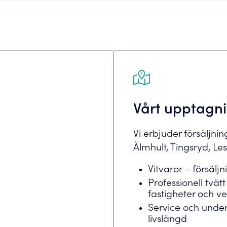
Vårt upptagn
Vi erbjuder försäljning
Älmhult, Tingsryd, 
Vitvaror – försäljn
Professionell tvätt
fastigheter och v
Service och underh
livslängd