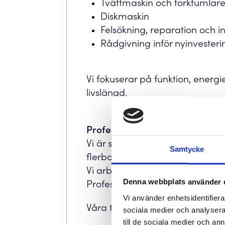
Tvättmaskin och torktumlar
Diskmaskin
Felsökning, reparation och in
Rådgivning inför nyinvesteri
Vi fokuserar på funktion, energie
livslängd.
Professionell tvätt
Vi är specialister på professionel
Samtycke
flerbostadshus, BRF:er och komm
Vi arbetar med ledande tillverk
Professional, Miele Profession
Denna webbplats använder 
Vi använder enhetsidentifierar
Våra tjänster omfattar:
sociala medier och analysera 
till de sociala medier och a