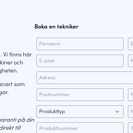
Boka en tekniker
 Vi finns här
kiner och
gheten.
å snart som
agar.
aranti på din
rekt till