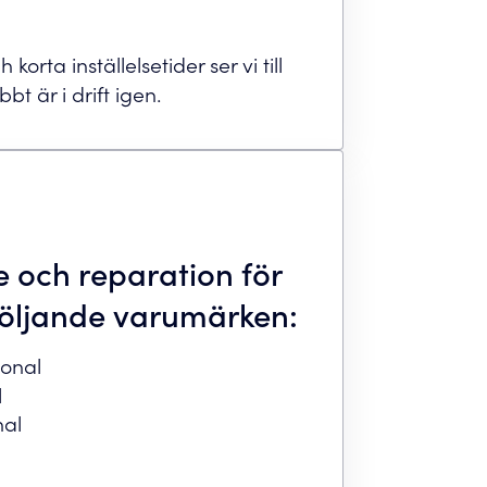
orta inställelsetider ser vi till
bt är i drift igen.
ce och reparation för
följande varumärken:
ional
l
nal