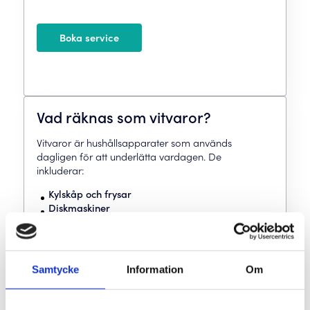
Boka service
Vad räknas som vitvaror?
Vitvaror är hushållsapparater som används
dagligen för att underlätta vardagen. De
inkluderar:
Kylskåp och frysar
Diskmaskiner
Tvättmaskiner och torktumlare
Spisar, ugnar och mikrovågsugnar
Köksfläktar och andra ventilationssystem
Samtycke
Information
Om
Att förstå vad som räknas som vitvaror är viktigt när
du behöver service eller reparation, då olika