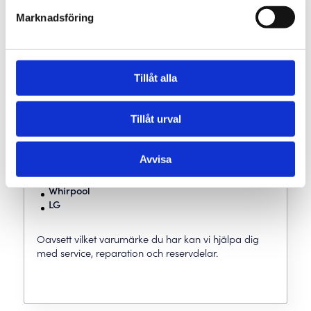
Vi servar & reparerar följande
Marknadsföring
varumärken
Vi är märkesoberoende och kan laga och serva ett
brett utbud av vitvarumärken, bland annat:
Tillåt alla
Electrolux
Husqvarna
Tillåt urval
Bosch
Siemens
Cylinda
Avvisa
Osby
Samsung
Whirpool
LG
Oavsett vilket varumärke du har kan vi hjälpa dig
med service, reparation och reservdelar.