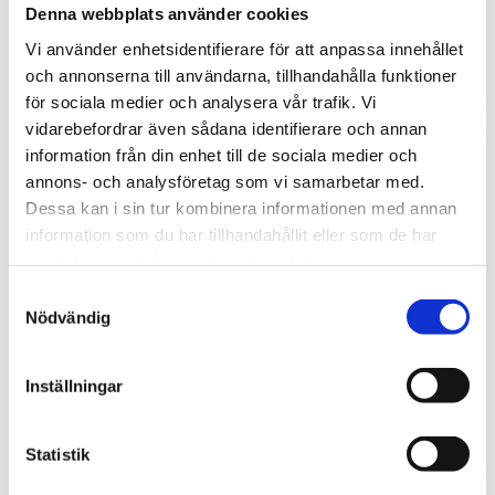
apparater kräver olika expertis och reservdelar. Hitta
Denna webbplats använder cookies
din närmaste servicestation för vitvaror
här
.
Vi använder enhetsidentifierare för att anpassa innehållet
och annonserna till användarna, tillhandahålla funktioner
för sociala medier och analysera vår trafik. Vi
vidarebefordrar även sådana identifierare och annan
Vanliga problem med vitvaror
information från din enhet till de sociala medier och
annons- och analysföretag som vi samarbetar med.
Vitvaror är en viktig del av hemmet, men de kan
med tiden utveckla problem. Några av de
Dessa kan i sin tur kombinera informationen med annan
vanligaste problemen vi löser är:
information som du har tillhandahållit eller som de har
samlat in när du har använt deras tjänster.
Diskmaskinen
startar inte eller läcker vatten
Tvättmaskinen
centrifugerar inte eller luktar illa
Samtyckesval
Kylskåpet
håller inte rätt temperatur
Nödvändig
Frysen
bildar is eller låter högt
Spisen
värmer ojämnt eller fungerar inte alls
Köksfläkten
suger inte upp matos effektivt
Inställningar
Torktumlaren
torkar inte kläderna ordentligt
Statistik